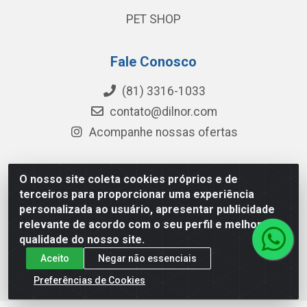
PET SHOP
Fale Conosco
(81) 3316-1033
contato@dilnor.com
Acompanhe nossas ofertas
O nosso site coleta cookies próprios e de
Dilnor Distribuidora - Rua Professor Joaquim Cavalcanti,
terceiros para proporcionar uma experiência
975 - Iputinga - Recife/PE - CEP 50800-010 - CNPJ
personalizada ao usuário, apresentar publicidade
04.054.534/0001-51
relevante de acordo com o seu perfil e melhorar a
qualidade do nosso site.
Aceito
Negar não essenciais
Preferências de Cookies