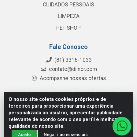
CUIDADOS PESSOAIS
LIMPEZA
PET SHOP
Fale Conosco
(81) 3316-1033
contato@dilnor.com
Acompanhe nossas ofertas
O nosso site coleta cookies próprios e de
Dilnor Distribuidora - Rua Professor Joaquim Cavalcanti,
terceiros para proporcionar uma experiência
975 - Iputinga - Recife/PE - CEP 50800-010 - CNPJ
personalizada ao usuário, apresentar publicidade
04.054.534/0001-51
relevante de acordo com o seu perfil e melhorar a
qualidade do nosso site.
Aceito
Negar não essenciais