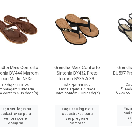
ndha Mais Conforto
Grendha Mais Conforto
Grendh
tonia BV444 Marrom
Sintonia BY432 Preto
BU597 Pr
acau Médio Nº35...
Terroso Nº35 A 39...
Cód
Código: 110325
Código: 110327
Embal
mbalagem: Unidade
Embalagem: Unidade
Caixa co
xa contém 6 unidade(s)
Caixa contém 6 unidade(s)
Faça
Faça seu login ou
Faça seu login ou
cada
cadastre-se para
cadastre-se para
ve
ver preços e
ver preços e
comprar
comprar