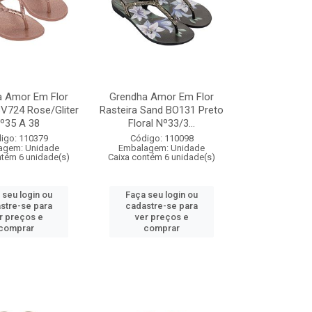
a Amor Em Flor
Grendha Amor Em Flor
BV724 Rose/Gliter
Rasteira Sand BO131 Preto
º35 A 38
Floral Nº33/3...
igo: 110379
Código: 110098
agem: Unidade
Embalagem: Unidade
ntém 6 unidade(s)
Caixa contém 6 unidade(s)
 seu login ou
Faça seu login ou
stre-se para
cadastre-se para
r preços e
ver preços e
comprar
comprar