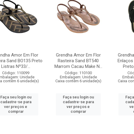
endha Amor Em Flor
Grendha Amor Em Flor
Grendha
ira Sand BO135 Preto
Rasteira Sand BT540
Enlaços
Listras Nº33/...
Marrom Cacau Make N...
Preto
Código: 110099
Código: 110100
Cód
mbalagem: Unidade
Embalagem: Unidade
Embal
xa contém 6 unidade(s)
Caixa contém 6 unidade(s)
Caixa co
Faça seu login ou
Faça seu login ou
Faça
cadastre-se para
cadastre-se para
cada
ver preços e
ver preços e
ve
comprar
comprar