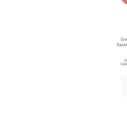
Gr
Raste
E
Cai