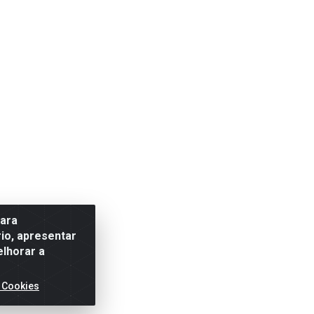
para
io, apresentar
elhorar a
 Cookies