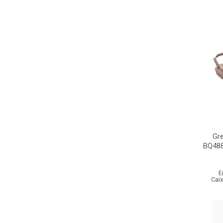
Gr
BQ48
E
Cai