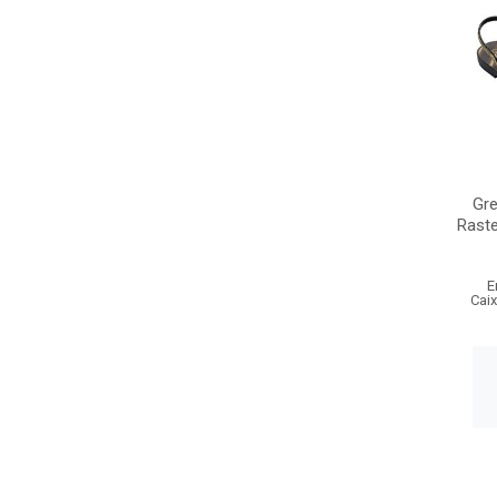
Gr
Raste
E
Cai