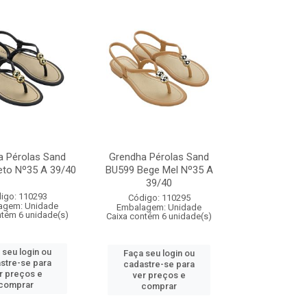
a Pérolas Sand
Grendha Pérolas Sand
eto Nº35 A 39/40
BU599 Bege Mel Nº35 A
39/40
igo: 110293
Código: 110295
agem: Unidade
Embalagem: Unidade
ntém 6 unidade(s)
Caixa contém 6 unidade(s)
 seu login ou
Faça seu login ou
stre-se para
cadastre-se para
r preços e
ver preços e
comprar
comprar