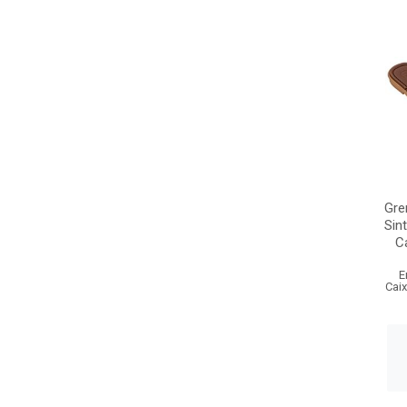
Gre
Sin
C
E
Cai