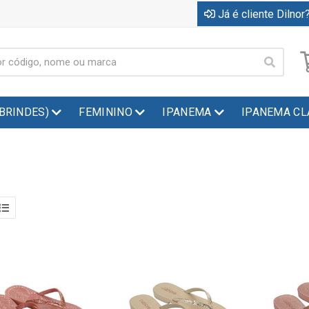
Já é cliente Dilnor?
(BRINDES)
FEMININO
IPANEMA
IPANEMA CL