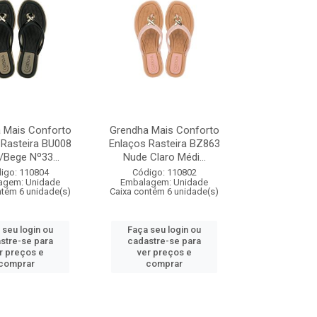
 Mais Conforto
Grendha Mais Conforto
 Rasteira BU008
Enlaços Rasteira BZ863
/Bege Nº33...
Nude Claro Médi...
igo: 110804
Código: 110802
agem: Unidade
Embalagem: Unidade
ntém 6 unidade(s)
Caixa contém 6 unidade(s)
 seu login ou
Faça seu login ou
stre-se para
cadastre-se para
r preços e
ver preços e
comprar
comprar