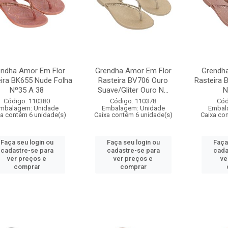
endha Amor Em Flor
Grendha Amor Em Flor
Grendh
ira BK655 Nude Folha
Rasteira BV706 Ouro
Rasteira 
Nº35 A 38
Suave/Gliter Ouro N...
N
Código: 110380
Código: 110378
Cód
mbalagem: Unidade
Embalagem: Unidade
Embal
xa contém 6 unidade(s)
Caixa contém 6 unidade(s)
Caixa co
Faça seu login ou
Faça seu login ou
Faça
cadastre-se para
cadastre-se para
cada
ver preços e
ver preços e
ve
comprar
comprar