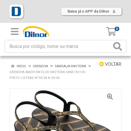
Baixe já o APP da Dilnor
0
VOLTAR
INÍCIO
GRENDHA
SANDALIA RASTEIRA
GRENDHA AMOR EM FLOR RASTEIRA SAND BO135
PRETO LISTRAS Nº33/34 A 39/40