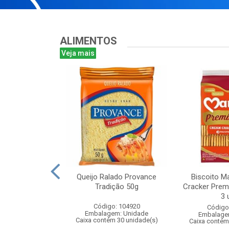
ALIMENTOS
Veja mais
 Sol Levinhos
Queijo Ralado Provance
Biscoito M
asco 50g
Tradição 50g
Cracker Pre
3 
: 108076
Código: 104920
Código
m: Unidade
Embalagem: Unidade
Embalage
 36 unidade(s)
Caixa contém 30 unidade(s)
Caixa contém