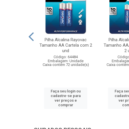
lina Rayovac
Pilha Alcalina Rayovac
Pilha Alca
Leve 6 Pague 4
Tamanho AA Cartela com 2
Tamanho AAA
a com...
und
2 
: 106085
Código: 64484
Código
m: Unidade
Embalagem: Unidade
Embalage
 24 unidade(s)
Caixa contém 72 unidade(s)
Caixa contém
u login ou
Faça seu login ou
Faça seu
e-se para
cadastre-se para
cadastr
reços e
ver preços e
ver p
mprar
comprar
com