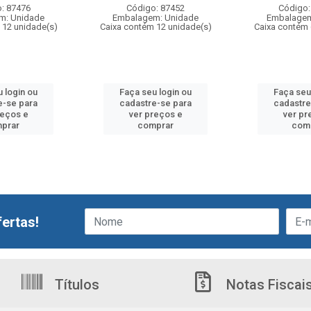
: 87476
Código: 87452
Código:
m: Unidade
Embalagem: Unidade
Embalagem
 12 unidade(s)
Caixa contém 12 unidade(s)
Caixa contém 
 login ou
Faça seu login ou
Faça seu
e-se para
cadastre-se para
cadastre
reços e
ver preços e
ver pr
prar
comprar
com
ertas!
Títulos
Notas Fiscai