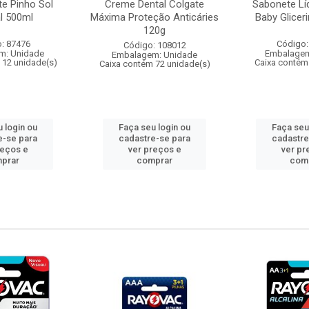
te Pinho Sol
Creme Dental Colgate
Sabonete Lí
al 500ml
Máxima Proteção Anticáries
Baby Glicer
120g
: 87476
Código:
Código: 108012
m: Unidade
Embalagem
Embalagem: Unidade
 12 unidade(s)
Caixa contém
Caixa contém 72 unidade(s)
 login ou
Faça seu login ou
Faça seu
e-se para
cadastre-se para
cadastre
reços e
ver preços e
ver pr
prar
comprar
com