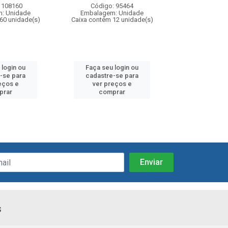
 108160
Código: 95464
Código:
: Unidade
Embalagem: Unidade
Embalagem
60 unidade(s)
Caixa contém 12 unidade(s)
Caixa contém 
 login ou
Faça seu login ou
Faça seu 
-se para
cadastre-se para
cadastre
eços e
ver preços e
ver pr
prar
comprar
comp
s