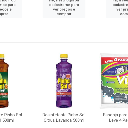
 login ou
Faça seu login ou
Faça seu
e-se para
cadastre-se para
cadastre
reços e
ver preços e
ver pr
prar
comprar
com
te Pinho Sol
Desinfetante Pinho Sol
Esponja para
al 500ml
Citrus Lavanda 500ml
Leve 4 Pa