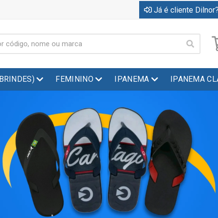
Já é cliente Dilnor?
(BRINDES)
FEMININO
IPANEMA
IPANEMA CL