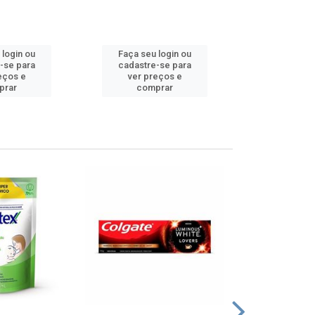
 login ou
Faça seu login ou
Faça seu 
-se para
cadastre-se para
cadastre
eços e
ver preços e
ver pr
prar
comprar
comp