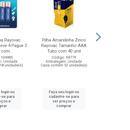
ina Rayovac
Pilha Amarelinha Zinco
Pilha Amarel
eve 4 Pague 3
Rayovac Tamanho AAA
AA Tubo Displ
 com...
Tubo com 40 und
Código:
 104985
Código: 69779
Embalagem
: Unidade
Embalagem: Unidade
Caixa contém 
18 unidade(s)
Caixa contém 32 unidade(s)
 login ou
Faça seu login ou
Faça seu 
-se para
cadastre-se para
cadastre
eços e
ver preços e
ver pr
prar
comprar
comp