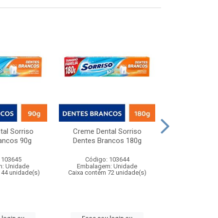
al Sorriso
Creme Dental Sorriso
Creme Dental C
ancos 90g
Dentes Brancos 180g
Ação
 103645
Código: 103644
Código:
: Unidade
Embalagem: Unidade
Embalagem
144 unidade(s)
Caixa contém 72 unidade(s)
Caixa contém 1