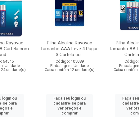
lina Rayovac
Pilha Alcalina Rayovac
Pilha Alcal
 Cartela com
Tamanho AAA Leve 4 Pague
Tamanho AA L
und
3 Cartela co...
Cartela
: 64545
Código: 105089
Código:
m: Unidade
Embalagem: Unidade
Embalagem
 24 unidade(s)
Caixa contém 12 unidade(s)
Caixa contém 
 login ou
Faça seu login ou
Faça seu
e-se para
cadastre-se para
cadastre
reços e
ver preços e
ver pr
prar
comprar
com