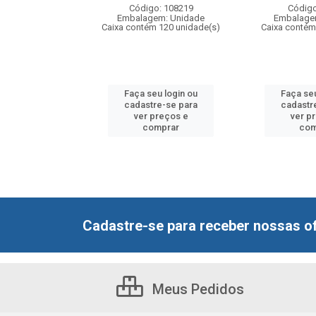
: 109008
Código: 108219
Código
m: Unidade
Embalagem: Unidade
Embalage
 12 unidade(s)
Caixa contém 120 unidade(s)
Caixa contém
u login ou
Faça seu login ou
Faça seu
e-se para
cadastre-se para
cadastr
reços e
ver preços e
ver p
mprar
comprar
com
Cadastre-se para receber nossas of
Meus Pedidos