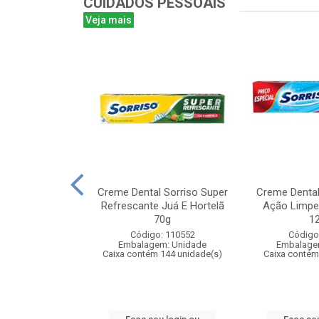
CUIDADOS PESSOAIS
Veja mais
 Colgate Tripla
Creme Dental Sorriso Super
Creme Dental 
rtelã 90g
Refrescante Juá E Hortelã
Ação Limpe
70g
1
: 103637
Código: 110552
Código
m: Unidade
Embalagem: Unidade
Embalage
 144 unidade(s)
Caixa contém 144 unidade(s)
Caixa contém