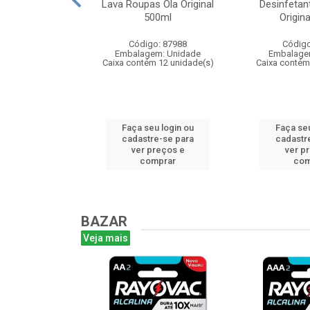
Colgate Menta
Lava Roupas Ola Original
Desinfetan
50m
500ml
Origin
: 103685
Código: 87988
Código
m: Unidade
Embalagem: Unidade
Embalage
 48 unidade(s)
Caixa contém 12 unidade(s)
Caixa contém
u login ou
Faça seu login ou
Faça seu
e-se para
cadastre-se para
cadastr
reços e
ver preços e
ver p
mprar
comprar
com
BAZAR
Veja mais