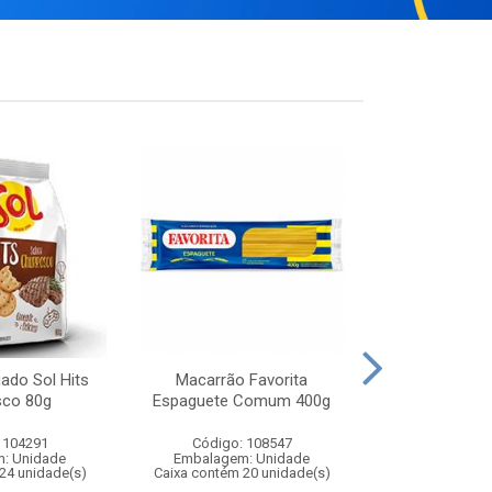
gado Sol Hits
Macarrão Favorita
Biscoito Salg
sco 80g
Espaguete Comum 400g
Queij
 104291
Código: 108547
Código:
: Unidade
Embalagem: Unidade
Embalagem
24 unidade(s)
Caixa contém 20 unidade(s)
Caixa contém 