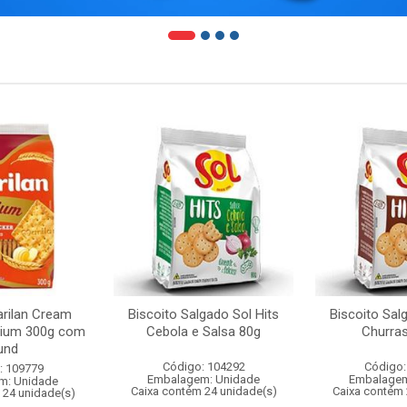
arilan Cream
Biscoito Salgado Sol Hits
Biscoito Sal
mium 300g com
Cebola e Salsa 80g
Churra
und
Código: 104292
Código:
: 109779
Embalagem: Unidade
Embalagem
m: Unidade
Caixa contém 24 unidade(s)
Caixa contém 
 24 unidade(s)