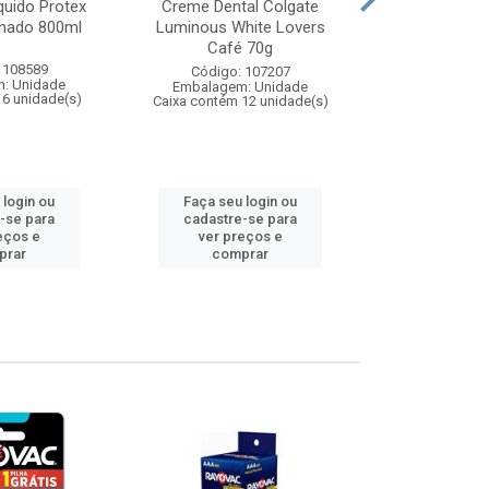
quido Protex
Creme Dental Colgate
Creme Dent
inado 800ml
Luminous White Lovers
Máxima Proteç
Café 70g
18
 108589
Código: 107207
Código:
: Unidade
Embalagem: Unidade
Embalagem
 6 unidade(s)
Caixa contém 12 unidade(s)
Caixa contém 
 login ou
Faça seu login ou
Faça seu 
-se para
cadastre-se para
cadastre
eços e
ver preços e
ver pr
prar
comprar
comp