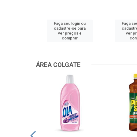
u login ou
Faça seu login ou
Faça seu
e-se para
cadastre-se para
cadastr
reços e
ver preços e
ver p
mprar
comprar
com
ÁREA COLGATE