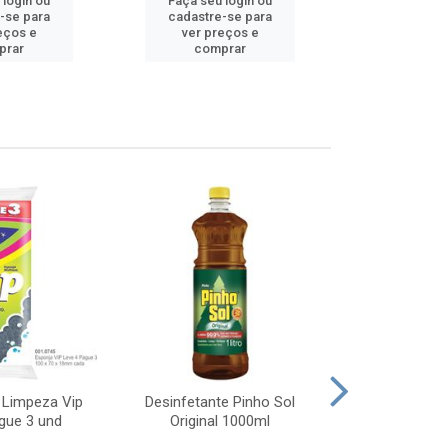
 login ou
Faça seu login ou
Faça seu 
-se para
cadastre-se para
cadastre
eços e
ver preços e
ver pr
prar
comprar
comp
 Limpeza Vip
Desinfetante Pinho Sol
Desinfetant
gue 3 und
Original 1000ml
Lavanda