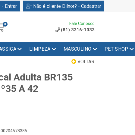
 - Entrar
Não é cliente Dilnor? - Cadastrar
Fale Conosco
0
(81) 3316-1033
ASSICA
LIMPEZA
MASCULINO
PET SHOP
VOLTAR
cal Adulta BR135
Nº35 A 42
7900204578385