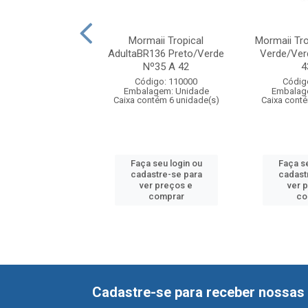
Tropical Graphcs
Mormaii Tropical
Mormaii Tro
T400 Branco/Azul
AdultaBR136 Preto/Verde
Verde/Ver
37/38 A ...
Nº35 A 42
4
digo: 110200
Código: 110000
Códig
agem: Unidade
Embalagem: Unidade
Embalag
ntém 6 unidade(s)
Caixa contém 6 unidade(s)
Caixa conté
 seu login ou
Faça seu login ou
Faça se
astre-se para
cadastre-se para
cadast
er preços e
ver preços e
ver 
comprar
comprar
co
Cadastre-se para receber nossas 