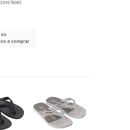
00204578385
 ou
ços e comprar