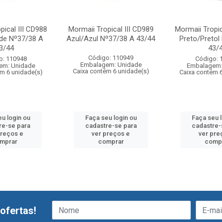
pical III CD988
Mormaii Tropical III CD989
Mormaii Tropic
de Nº37/38 A
Azul/Azul Nº37/38 A 43/44
Preto/Pretol
3/44
43/
Código: 110949
o: 110948
Código: 
Embalagem: Unidade
em: Unidade
Embalagem:
Caixa contém 6 unidade(s)
m 6 unidade(s)
Caixa contém 
u login ou
Faça seu login ou
Faça seu 
re-se para
cadastre-se para
cadastre-
preços e
ver preços e
ver pre
mprar
comprar
comp
ofertas!