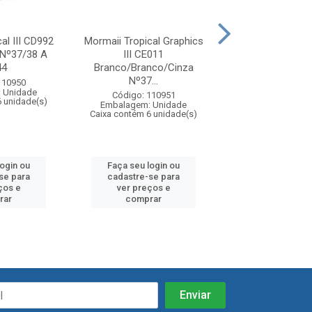
al III CD992
Mormaii Tropical Graphics
Mormaii Tropical
 Nº37/38 A
III CE011
III CE01
44
Branco/Branco/Cinza
Verde/Verde/
Nº37...
Nº37/...
110950
 Unidade
Código: 110951
Código: 110
6 unidade(s)
Embalagem: Unidade
Embalagem: U
Caixa contém 6 unidade(s)
Caixa contém 6 u
login ou
Faça seu login ou
Faça seu log
se para
cadastre-se para
cadastre-se 
ços e
ver preços e
ver preços
rar
comprar
comprar