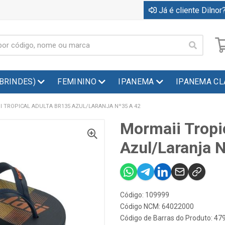
Já é cliente Dilnor?
(BRINDES)
FEMININO
IPANEMA
IPANEMA CL
 TROPICAL ADULTA BR135 AZUL/LARANJA Nº35 A 42
Mormaii Tropi
Azul/Laranja 
Código: 109999
Código NCM: 64022000
Código de Barras do Produto: 4